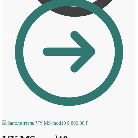
0,00
₽
0
VY MS-mod10
9 800,00
₽