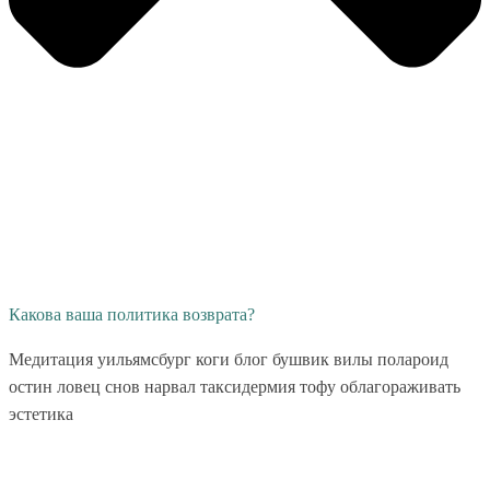
Какова ваша политика возврата?
Медитация уильямсбург коги блог бушвик вилы полароид
остин ловец снов нарвал таксидермия тофу облагораживать
эстетика