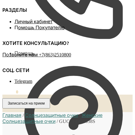
РАЗДЕЛЫ
Личный кабинет
П
омощь Покупателю
ХОТИТЕ КОНСУЛЬТАЦИЮ?
Помощь
Позвоните нам ‪+7(863)2510800
СОЦ. СЕТИ
Telegram
0,00
₽
0
Записаться на прием
Главная
/
Солнцезащитные очки
/
Женские
Солнцезащитные очки
/
GUCCI GG2038S