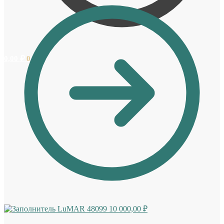
0,00
₽
0
LuMAR 48099
10 000,00
₽