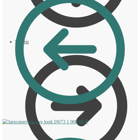
Войти
eye look D073
1 000,00
₽