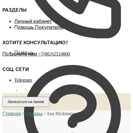
РАЗДЕЛЫ
Личный кабинет
П
омощь Покупателю
ХОТИТЕ КОНСУЛЬТАЦИЮ?
Помощь
Позвоните нам ‪+7(863)2510800
СОЦ. СЕТИ
Telegram
0,00
₽
0
Записаться на прием
Главная
/
Оправы
/
Ana Hickmann 1515