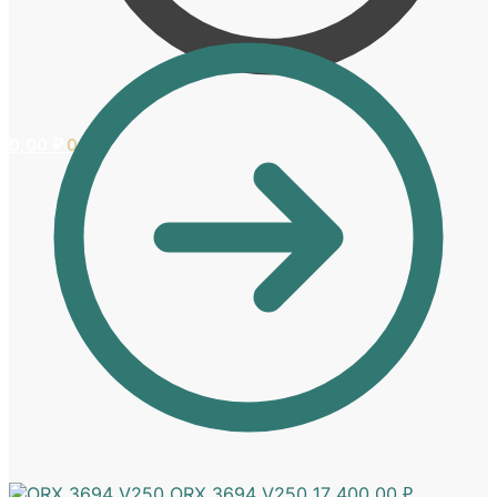
0,00
₽
0
ORX 3694 V250
17 400,00
₽