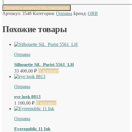
Остались вопросы? Мы подскажем
Артикул:
3548
Категория:
Оправы
Бренд:
ORB
Похожие товары
Оправы
Silhouette SiL_Purist 5561_LH
33 400,00
₽
В корзину
Оправы
eye look 8813
1 100,00
₽
В корзину
Оправы
Eyerepublic 11 Ink