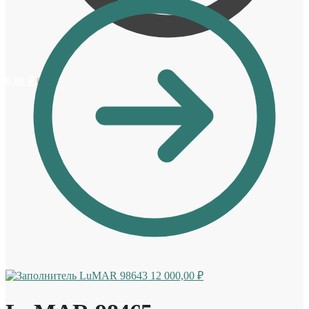
0,00
₽
0
LuMAR 98643
12 000,00
₽