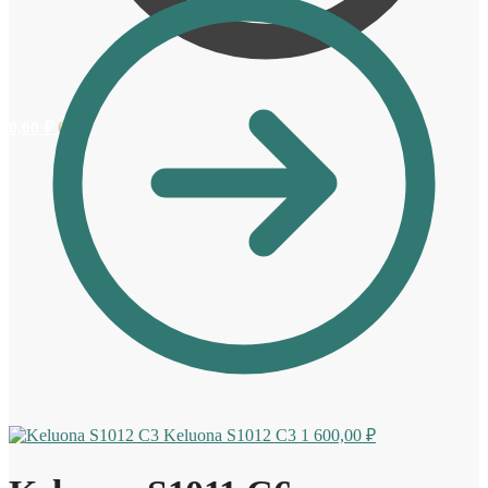
0,00
₽
0
Keluona S1012 C3
1 600,00
₽