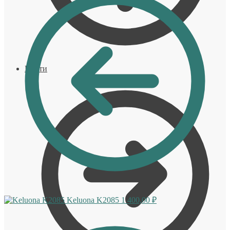
Войти
Keluona K2085
1 400,00
₽