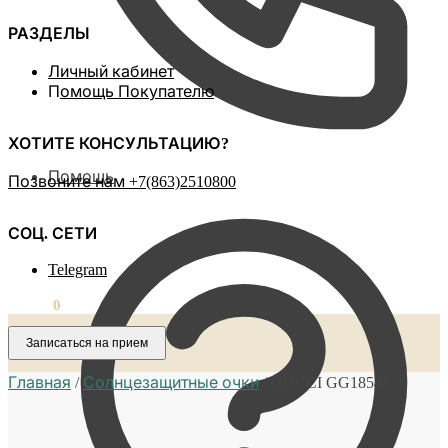
РАЗДЕЛЫ
Личный кабинет
П
омощь Покупателю
ХОТИТЕ КОНСУЛЬТАЦИЮ?
Помощь
Позвоните нам ‪+7(863)2510800
СОЦ. СЕТИ
Telegram
0,00
₽
0
Записаться на прием
Главная
/
Солнцезащитные очки
/
GUCCI GG1854S