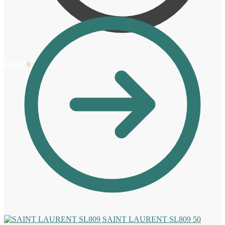
0,00
₽
0
SAINT LAURENT SL809
50