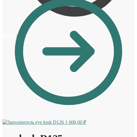
0,00
₽
0
eye look D126
1 000,00
₽