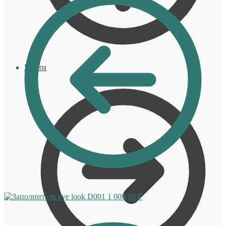
Войти
eye look D001
1 000,00
₽