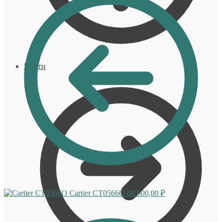
Войти
Cartier CT0566O
88 000,00
₽